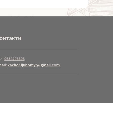
онтакти
ел:
0634206606
ail:
kachor.ljubomyr@gmail.com